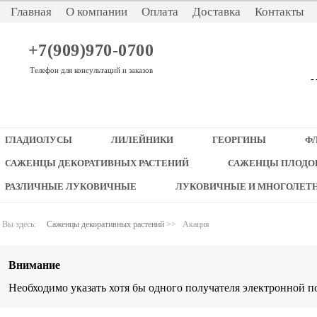
Главная
О компании
Оплата
Доставка
Контакты
+7(909)970-0700
Телефон для консультаций и заказов
-
ГЛАДИОЛУСЫ
ЛИЛЕЙНИКИ
ГЕОРГИНЫ
Ф
САЖЕНЦЫ ДЕКОРАТИВНЫХ РАСТЕНИЙ
САЖЕНЦЫ ПЛОДО
РАЗЛИЧНЫЕ ЛУКОВИЧНЫЕ
ЛУКОВИЧНЫЕ И МНОГОЛЕТ
Вы здесь:
Саженцы декоративных растений
>>
Акация
Внимание
Необходимо указать хотя бы одного получателя электронной п