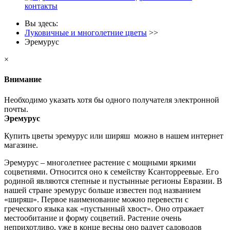
контакты
Вы здесь:
Луковичные и многолетние цветы
>>
Эремурус
×
Внимание
Необходимо указать хотя бы одного получателя электронной
почты.
Эремурус
Купить цветы эремурус или ширяш можно в нашем интернет
магазине.
Эремурус – многолетнее растение с мощными яркими
соцветиями. Относится оно к семейству Ксанторреевые. Его
родиной являются степные и пустынные регионы Евразии. В
нашей стране эремурус больше известен под названием
«ширяш». Первое наименование можно перевести с
греческого языка как «пустынный хвост». Оно отражает
местообитание и форму соцветий. Растение очень
неприхотливо, уже в конце весны оно радует садоводов