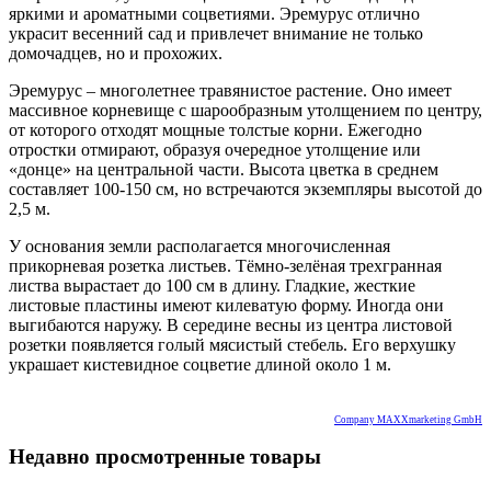
яркими и ароматными соцветиями. Эремурус отлично
украсит весенний сад и привлечет внимание не только
домочадцев, но и прохожих.
Эремурус – многолетнее травянистое растение. Оно имеет
массивное корневище с шарообразным утолщением по центру,
от которого отходят мощные толстые корни. Ежегодно
отростки отмирают, образуя очередное утолщение или
«донце» на центральной части. Высота цветка в среднем
составляет 100-150 см, но встречаются экземпляры высотой до
2,5 м.
У основания земли располагается многочисленная
прикорневая розетка листьев. Тёмно-зелёная трехгранная
листва вырастает до 100 см в длину. Гладкие, жесткие
листовые пластины имеют килеватую форму. Иногда они
выгибаются наружу. В середине весны из центра листовой
розетки появляется голый мясистый стебель. Его верхушку
украшает кистевидное соцветие длиной около 1 м.
Company MAXXmarketing GmbH
Недавно просмотренные товары