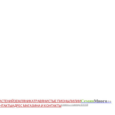
АСТЕНИЙ
ЗЕМЛЯНИКА
ТРАВЯНИСТЫЕ ПИОНЫ
ЛИЛИИ
Семян
Много
.РФ
АДРЕС МАГАЗИНА И КОНТАКТЫ
СЕМЕНА и САЖЕНЦЫ ПОЧТОЙ