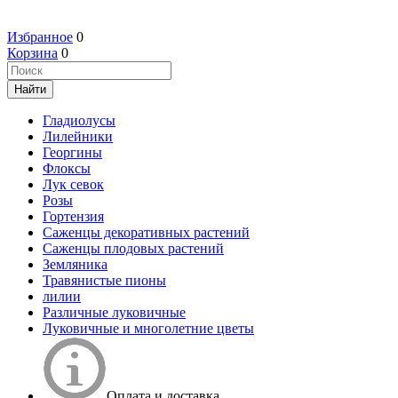
Избранное
0
Корзина
0
Гладиолусы
Лилейники
Георгины
Флоксы
Лук севок
Розы
Гортензия
Саженцы декоративных растений
Саженцы плодовых растений
Земляника
Травянистые пионы
лилии
Различные луковичные
Луковичные и многолетние цветы
Оплата и доставка