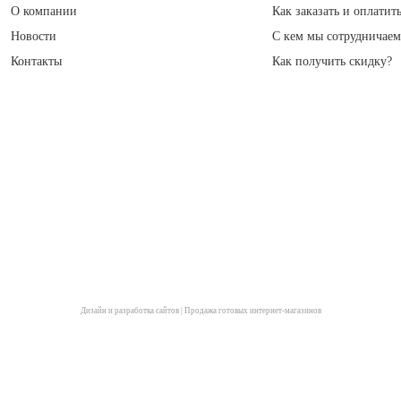
О компании
Как заказать и оплатит
Новости
С кем мы сотрудничае
Контакты
Как получить скидку?
Дизайн и разработка сайтов
|
Продажа готовых интернет-магазинов