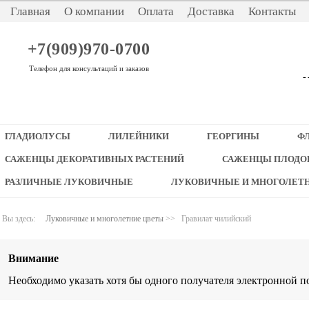
Главная
О компании
Оплата
Доставка
Контакты
+7(909)970-0700
Телефон для консультаций и заказов
-
ГЛАДИОЛУСЫ
ЛИЛЕЙНИКИ
ГЕОРГИНЫ
Ф
САЖЕНЦЫ ДЕКОРАТИВНЫХ РАСТЕНИЙ
САЖЕНЦЫ ПЛОДО
РАЗЛИЧНЫЕ ЛУКОВИЧНЫЕ
ЛУКОВИЧНЫЕ И МНОГОЛЕТ
Вы здесь:
Луковичные и многолетние цветы
>>
Гравилат чилийский
Внимание
Необходимо указать хотя бы одного получателя электронной п