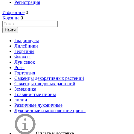
Регистрация
Избранное
0
Корзина
0
Гладиолусы
Лилейники
Георгины
Флоксы
Лук севок
Розы
Гортензия
Саженцы декоративных растений
Саженцы плодовых растений
Земляника
Травянистые пионы
лилии
Различные луковичные
Луковичные и многолетние цветы
Оплата и доставка