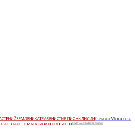
АСТЕНИЙ
ЗЕМЛЯНИКА
ТРАВЯНИСТЫЕ ПИОНЫ
ЛИЛИИ
Семян
Много
.РФ
АДРЕС МАГАЗИНА И КОНТАКТЫ
СЕМЕНА и САЖЕНЦЫ ПОЧТОЙ