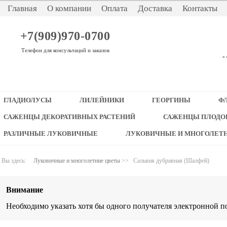
Главная
О компании
Оплата
Доставка
Контакты
+7(909)970-0700
Телефон для консультаций и заказов
-
ГЛАДИОЛУСЫ
ЛИЛЕЙНИКИ
ГЕОРГИНЫ
Ф
САЖЕНЦЫ ДЕКОРАТИВНЫХ РАСТЕНИЙ
САЖЕНЦЫ ПЛОДО
РАЗЛИЧНЫЕ ЛУКОВИЧНЫЕ
ЛУКОВИЧНЫЕ И МНОГОЛЕТ
Вы здесь:
Луковичные и многолетние цветы
>>
Сальвия дубравная (Шалфей)
Внимание
Необходимо указать хотя бы одного получателя электронной п