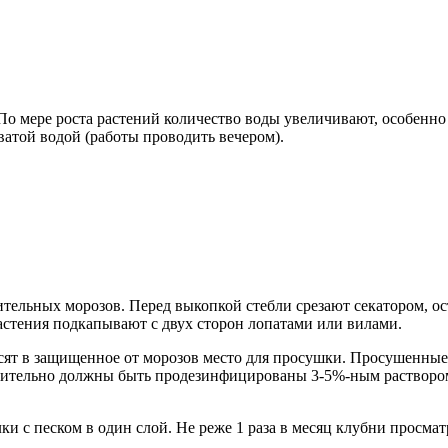
 По мере роста растений количество воды увеличивают, особенно
ватой водой (работы проводить вечером).
тельных морозов. Перед выкопкой стебли срезают секатором, ос
астения подкапывают с двух сторон лопатами или вилами.
сят в защищенное от морозов место для просушки. Просушенны
дварительно должны быть продезинфицированы 3-5%-ным растворо
и с песком в один слой. Не реже 1 раза в месяц клубни просма