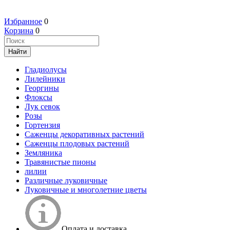
Избранное
0
Корзина
0
Гладиолусы
Лилейники
Георгины
Флоксы
Лук севок
Розы
Гортензия
Саженцы декоративных растений
Саженцы плодовых растений
Земляника
Травянистые пионы
лилии
Различные луковичные
Луковичные и многолетние цветы
Оплата и доставка