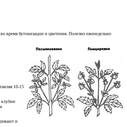
 во время бутонизации и цветения. Полезно еженедельно
тавляя 10-15
е клубни
м
тривают и