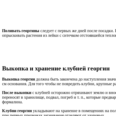
Поливать георгины
следует с первых же дней после посадки.
опрыскивать растения из лейки с ситечком отстоявшейся тепло
Выкопка и хранение клубней георгин
Выкопка георгин
должна быть закончена до наступления значи
см основания. Для того чтобы не повредить клубни, крупные р
После выкопки
с клубней осторожно отряхивают землю и вно
переносят в хранилище, подвал, погреб и т. п., которые пре
формалина.
Клубни георгин
укладывают на хранение в помещениях на полк
при первых признаках загнивания отделяют от здоровых.